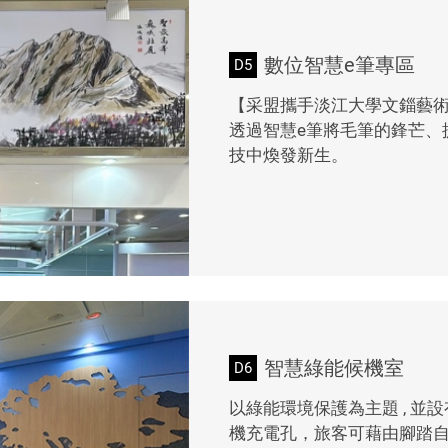
數位智慧e筆專區
D5
【采盟攜手淡江大學文錙藝術
透過智慧e筆將毛筆的鋒芒、
技中煥發新生。
智慧綠能候機室
D6
以綠能環境保護為主題 , 並
機充電孔，旅客可藉由腳踏自