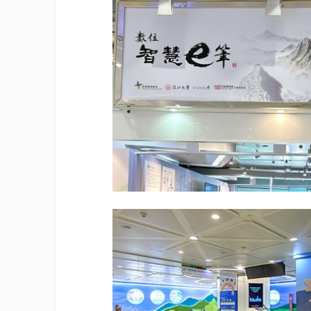
view
view