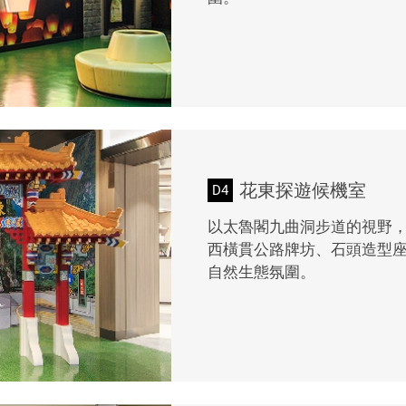
花東探遊候機室
D4
以太魯閣九曲洞步道的視野
西橫貫公路牌坊、石頭造型
自然生態氛圍。