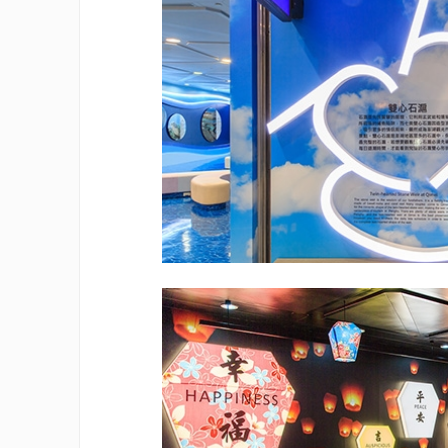
view
view