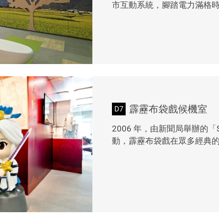
市互動系統，腳踏電力滿格
霹靂布袋戲候機室
D7
2006 年，由新聞局舉辦的
動，霹靂布袋戲在眾多經典