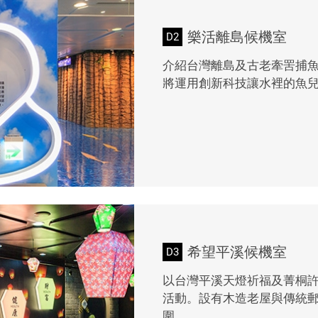
樂活離島候機室
D2
介紹台灣離島及古老牽罟捕
將運用創新科技讓水裡的魚兒
希望平溪候機室
D3
以台灣平溪天燈祈福及菁桐
活動。設有木造老屋與傳統
圍。