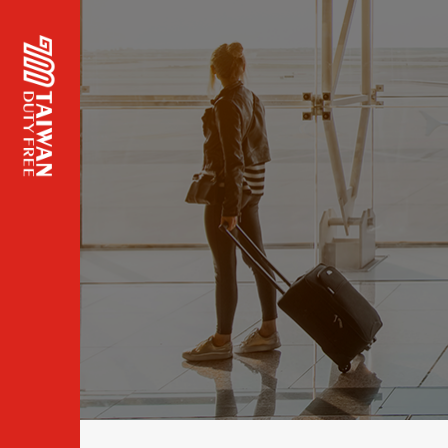
頁面
主標
題