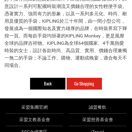
意設計一系列可配襯時裝潮流又價錢合理的女性輕便手袋。
憑著實力、強而有力的形象，以及一系列多元化、時尚、耐
用及優質的手袋，KIPLING於三十年間，由一間小型公司，
發展成為一個國際知名及實力雄厚的品牌，在時裝界寫下輝
煌一頁。而每款手袋均掛著的KIPLING Monkey，更是風靡
全球的品牌吉祥物。KIPLING為全球64個國家、4千萬熱愛
時裝的女士，設計各款時尚、高品質、實用、價錢合理兼獨
一無二的手袋；不論工作、購物、運動或晚宴，適合每天不
同場合。
Back
Go Shopping
采盟集團官網
誠盟餐飲
采盟文教基金會
采盟慈善基金會
ESG永續專區
iTravel