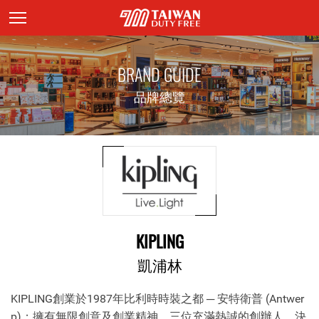
頁面主標題
BRAND GUIDE
品牌總覽
KIPLING
凱浦林
KIPLING創業於1987年比利時時裝之都 ─ 安特衛普 (Antwer
p)；擁有無限創意及創業精神，三位充滿熱誠的創辦人，決