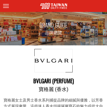
頁面主標題
BRAND GUIDE
品牌總覽
BVLGARI (PERFUME)
寶格麗 (香水)
寶格麗女士及男士香水系列捕捉品牌的細膩與優雅，以芳香
方式展現奢華。這些迷人香水頌揚璀璨寶石的魅力或從大自