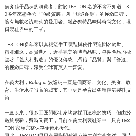
講究鞋子品味的消費者，對於TESTONI名號不會不知道。8
0多年來憑藉著「頂級質感」與「舒適耐穿」的極緻口碑，
擁有無數名流精英的愛用者。融合獨特品味與時尚文化，堪
稱製鞋界中的王者。
TESTONI多年來以其精湛手工製鞋與皮件製造聞名於世。
精雕細琢，高貴典雅，近乎完美的時尚品味，每件產品均標
誌著「義大利製造」的優良傳統。憑藉「品質」與「舒適」
的極緻口碑，深受全球菁英人士喜愛。
在義大利，Bologna 波隆納一直是個商業、文化、美食、教
育、生活水準很高的城市，其中更是孕育出各種精湛製鞋技
術。
一直以來，很多工匠與藝術家均曾採用這樣的技巧，但由於
過於複雜，費時又費工，目前在義大利製鞋業中，只有TES
TONI家族完整保存並傳承後代。
因此，TESTONI早已在國際間被視為義大利文化象徵，同時