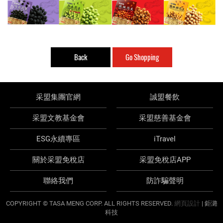
Back
Go Shopping
采盟集團官網
誠盟餐飲
采盟文教基金會
采盟慈善基金會
ESG永續專區
iTravel
關於采盟免稅店
采盟免稅店APP
聯絡我們
防詐騙聲明
COPYRIGHT © TASA MENG CORP. ALL RIGHTS RESERVED.
網頁設計
| 鉅潞
科技