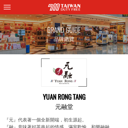
頁面主標題
BRAND GUIDE
品牌總覽
YUAN RONG TANG
元融堂
『元』代表著一個全新開端，初生源起。
『融』意味著好茶串起的情感，滿室歡愉，和樂融融。