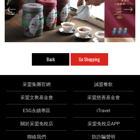
Back
Go Shopping
采盟集團官網
誠盟餐飲
采盟文教基金會
采盟慈善基金會
ESG永續專區
iTravel
關於采盟免稅店
采盟免稅店APP
聯絡我們
防詐騙聲明