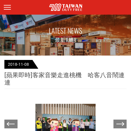
頁面主標題
LATEST NEWS
最新動態
2018-11-08
[蘋果即時]客家音樂走進桃機 哈客八音鬧連
連