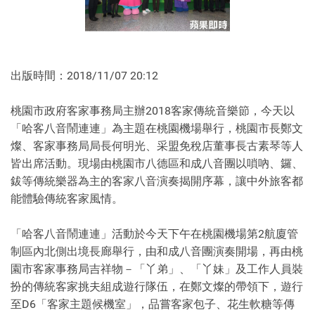
出版時間：2018/11/07 20:12
桃園市政府客家事務局主辦2018客家傳統音樂節，今天以
「哈客八音鬧連連」為主題在桃園機場舉行，桃園市長鄭文
燦、客家事務局局長何明光、采盟免稅店董事長古素琴等人
皆出席活動。現場由桃園市八德區和成八音團以嗩吶、鑼、
鈸等傳統樂器為主的客家八音演奏揭開序幕，讓中外旅客都
能體驗傳統客家風情。
「哈客八音鬧連連」活動於今天下午在桃園機場第2航廈管
制區內北側出境長廊舉行，由和成八音團演奏開場，再由桃
園市客家事務局吉祥物－「丫弟」、「丫妹」及工作人員裝
扮的傳統客家挑夫組成遊行隊伍，在鄭文燦的帶領下，遊行
至D6「客家主題候機室」，品嘗客家包子、花生軟糖等傳