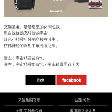
充滿童趣、活潑造型的休閒包款，
黑白線條點亮靜謐的宇宙，
紅色小精靈巧妙的穿梭在其中，
彷彿神秘的派對中最亮眼之星。
圖左：宇宙精靈後背包
圖右：宇宙精靈斜背包 / 宇宙精靈零錢卡夾
Back
采盟集團官網
誠盟餐飲
采盟文教基金會
采盟慈善基金會