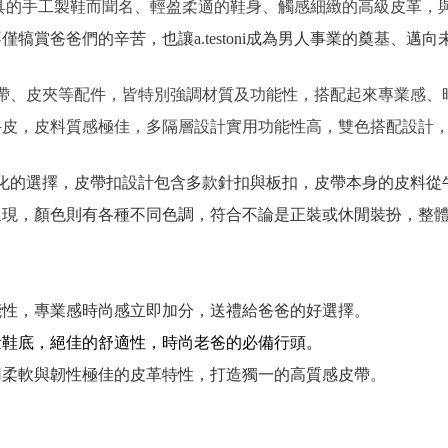
具的手工製鞋而聞名、輕盈柔適的鞋身、觸感細緻的高級皮革，
犒賞爸爸們的辛苦，也讓a.testoni成為男人事業的奠基、邁
包、皮帶、皮夾等配件，皆特別強調材質及功能性，搭配起來專業感、時尚
牛皮，皮料質感極佳，多隔層設計實用功能性高，雙色搭配設計
化的選擇，皮帶扣設計包含多款針扣與板扣，皮帶本身的皮料從
，顏色則有各種不同色調，符合不論是正裝或休閒裝扮，整體造型的
能性，專業感時尚感立即加分，送禮給爸爸的好選擇。
量鞋底，絕佳的舒適性，時尚老爸的必備行頭。
織皮帶，採用柔軟與韌性極佳的皮革特性，打造獨一的高質感皮帶。