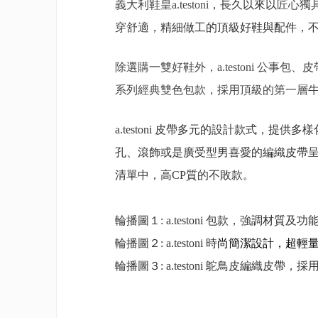
義大利鞋皇a.testoni
，長久以來以
匠心獨
穿舒適
，精細做工的頂級好鞋與配件，不僅
除選購一雙好鞋外，a.testoni 公事
系列經典雙色包款，採用頂級的第一層
a.testoni
皮帶多元的設計款式，提供多樣
孔、滾飾或是廣受型男喜愛的編織皮帶呈現
清單中，高CP質的不敗款。
輪播圖１:
a.testoni
包款，強調材質及功
輪播圖２
: a.testoni 時
尚簡潔設計，
超輕
輪播圖３
: a.testoni 鴕鳥皮編