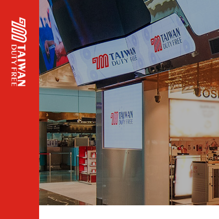
頁面
主標
題