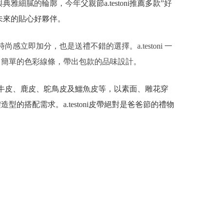
與典雅細膩的輪廓，今年
父親節a.testoni推薦多款”
好
向未來的貼心好夥伴。
感立即加分，也是送禮不錯的選擇。a.testoni 一
，簡單的色彩線條，帶出包款的品味設計。
牛皮、鹿皮、鴕鳥皮及鱷魚皮等，以素面、雕花穿
搭配需求。a.testoni皮帶絕對是爸爸節的禮物