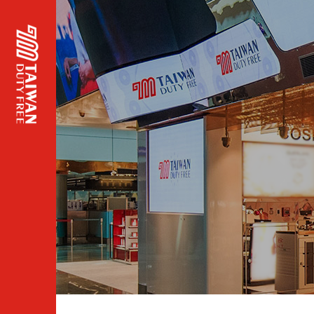
頁面
主標
題