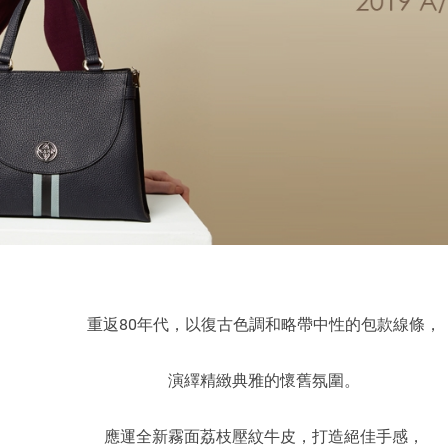
重返80年代，以復古色調和略帶中性的包款線條，
演繹精緻典雅的懷舊氛圍。
應運全新霧面荔枝壓紋牛皮，打造絕佳手感，