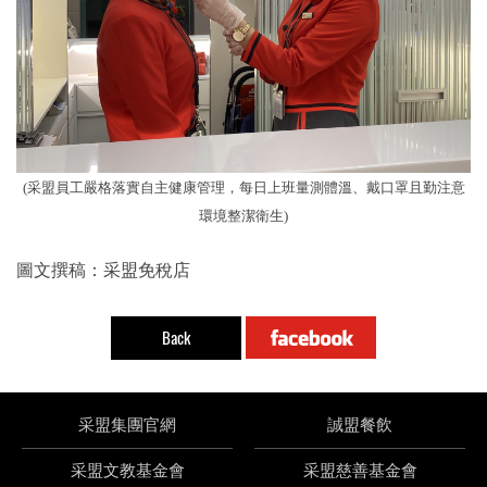
(采盟員工嚴格落實自主健康管理，每日上班量測體溫、戴口罩且勤注意
環境整潔衛生)
圖文撰稿：采盟免稅店
Back
采盟集團官網
誠盟餐飲
采盟文教基金會
采盟慈善基金會