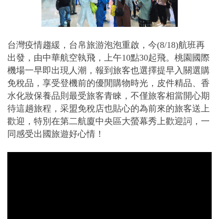
台灣疫情趨緩，台帛旅游泡泡重啟，今(8/18)航班再
出發，由中華航空執飛，上午10點30起飛。桃園國際
機場一早即出現人潮，報到
旅客也選擇提早入關選購
免稅品，享受登機前的優閒購物時光，皮件精品、香
水化妝保養品則最受旅客青睞，
不僅旅客相當開心期
待這趟旅程，采盟免稅店也貼心的為前來的旅客送上
歡迎，特別在第二航廈中央區大螢幕秀上歡迎詞，一
同感受出國旅遊好心情！