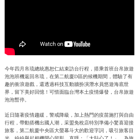
今年四月帛琉總統惠恕仁結束訪台行程，搭乘首班台帛旅遊
泡泡班機返回帛琉，在第二航廈D區的候機期間，體驗了有
趣的衝浪遊戲，還透過科技互動牆扮演潛水員悠遊海底世
界，留下美好回憶！可惜面臨台灣本土疫情爆發，台帛旅遊
泡泡暫停。
近日隨著疫情趨緩，警戒降級，加上熱門的疫苗施打與自由
行程，帶動搭機出國人潮，采盟免稅店特別準備小驚喜迎接
旅客，第二航廈中央區大螢幕斗大的歡迎字詞，吸引旅客目
光，紛紛舉起相機開心留影，直呼：「太貼心了！」，為旅