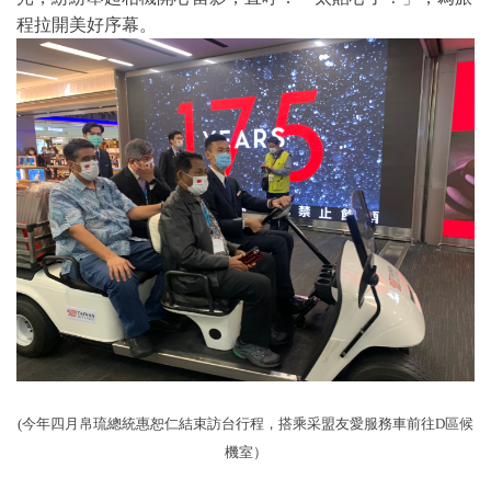
程拉開美好序幕。
(今年四月帛琉總統惠恕仁結束訪台行程，搭乘采盟友愛服務車前往D區候
機室）