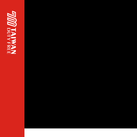
頁面
主標
題