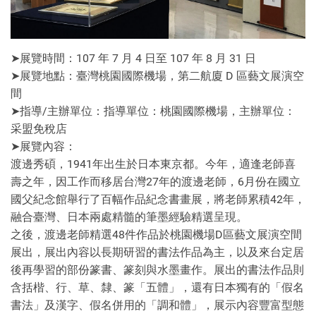
➤展覽時間：107 年 7 月 4 日至 107 年 8 月 31 日
➤展覽地點：臺灣桃園國際機場，第二航廈 D 區藝文展演空
間
➤指導/主辦單位：指導單位：桃園國際機場，主辦單位：
采盟免稅店
➤展覽內容：
渡邊秀碩，1941年出生於日本東京都。今年，適逢老師喜
壽之年，因工作而移居台灣27年的渡邊老師，6月份在國立
國父紀念館舉行了百幅作品紀念書畫展，將老師累積42年，
融合臺灣、日本兩處精髓的筆墨經驗精選呈現。
之後，渡邊老師精選48件作品於桃園機場D區藝文展演空間
展出，展出內容以長期研習的書法作品為主，以及來台定居
後再學習的部份篆書、篆刻與水墨畫作。展出的書法作品則
含括楷、行、草、隸、篆「五體」，還有日本獨有的「假名
書法」及漢字、假名併用的「調和體」，展示內容豐富型態