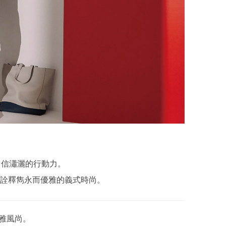
自信瀟灑的行動力。
詮釋雋永而優雅的義式時尚。
雅風尚。