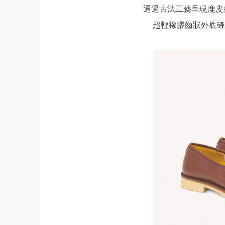
通過古法工藝呈現鹿皮
超輕橡膠齒狀外底確