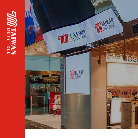
頁面
主標
題