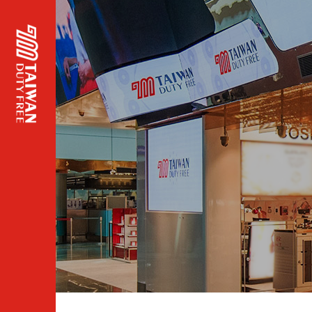
頁面
主標
題