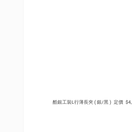
酷銀工裝L行薄長夾 ( 銀/黑 ) 定