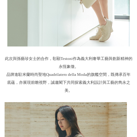
此次與孫藝珍女士的合作，彰顯
Testoni
作為
義
大利奢華工藝與創新精神的
永恆象徵。
品牌進駐米蘭時尚聖地
Quadrilatero della Moda
的旗艦空間，既傳承百年
底蘊，亦展現前瞻視野，誠邀閣下共同探索
義
大利設計與工藝的雋永之
美。