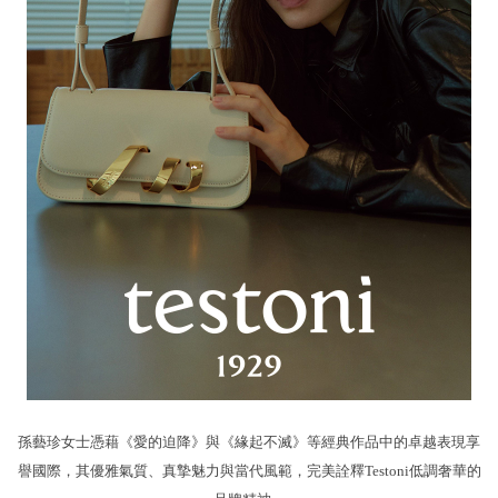
孫藝珍女士憑藉《愛的迫降》與《緣起不滅》等經典作品中的卓越表現享
譽國際，其優雅氣質、真摯魅力與當代風範，完美詮釋Testoni低調奢華的