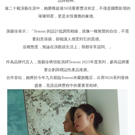
品牌精神。
逾二十載演藝生涯中，她榮獲超過50項重要獎項肯定，不僅是國際影壇的
璀璨明星，更是永恆優雅的象徵。
孫藝
珍
表示：「Testoni 的設計低調而精緻，就像一種無聲的自信，不需
要刻意張揚，卻能讓人感受到它的質感。
這種態度，無論在演戲或生活上，我都非常認同。」
作為品牌
代言人
，孫藝珍將領銜演繹
Testoni 2025
年度系列，參與品牌重
要企劃與標誌性產品推廣。
合作首站，她將於今年九月親臨
Testoni
米蘭旗艦店，出席
SS26
系列發佈
盛會，見證品牌歷程中的重要里程碑。